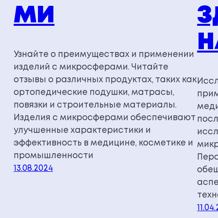
МИ
З
Н
Узнайте о преимуществах и применении
изделий с микросферами. Читайте
отзывы о различных продуктах, таких как
Исс
ортопедические подушки, матрасы,
прим
повязки и строительные материалы.
меди
Изделия с микросферами обеспечивают
посл
улучшенные характеристики и
иссл
эффективность в медицине, косметике и
микр
промышленности
Перс
13.08.2024
обещ
аспе
техн
11.04