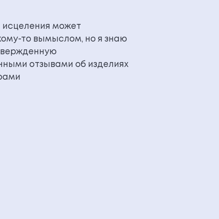
я исцеления может
кому-то вымыслом, но я знаю
дтвержденную
нными отзывами об изделиях
рами