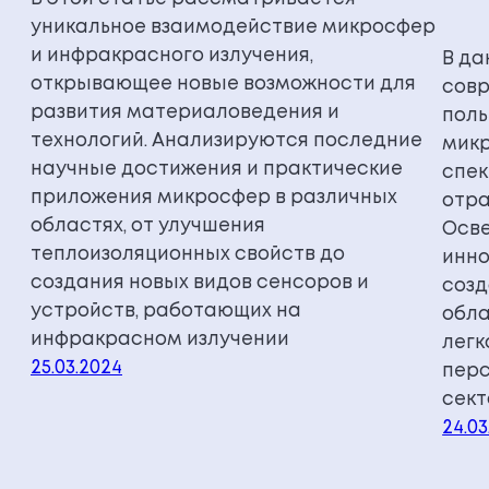
уникальное взаимодействие микросфер
и инфракрасного излучения,
В да
открывающее новые возможности для
совр
развития материаловедения и
полы
технологий. Анализируются последние
микр
научные достижения и практические
спек
приложения микросфер в различных
отра
областях, от улучшения
Осве
теплоизоляционных свойств до
инно
создания новых видов сенсоров и
созд
устройств, работающих на
обла
инфракрасном излучении
легк
25.03.2024
перс
сект
24.03