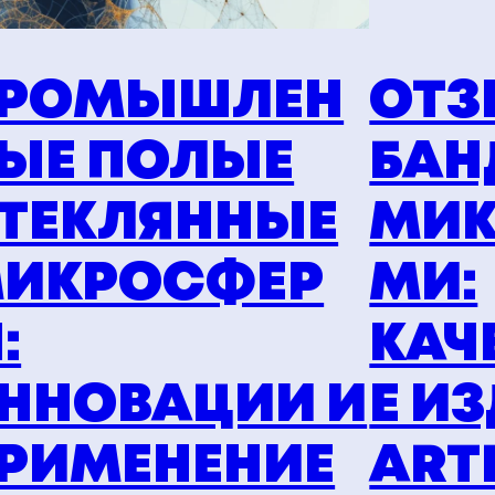
РОМЫШЛЕН
ОТЗ
ЫЕ ПОЛЫЕ
БАН
ТЕКЛЯННЫЕ
МИК
ИКРОСФЕР
МИ:
:
КАЧ
ННОВАЦИИ И
Е И
РИМЕНЕНИЕ
ART