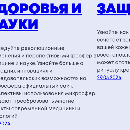
ДОРОВЬЯ И
ЗА
АУКИ
Узнайте, ка
сочетает за
вашей коже 
ледуйте революционные
восстановле
енения и перспективы микросфер в
может стать
цине и науке. Узнайте больше о
ритуалу кра
едних инновациях и
29.03.2024
едовательских возможностях на
осфера официальный сайт.
пективы использования микросфер
ают преобразовать многие
кты современной медицины и
ологий.
.2024