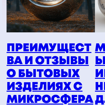
ПРЕИМУЩЕСТ
М
ВА И ОТЗЫВЫ
Ы
О БЫТОВЫХ
И
ИЗДЕЛИЯХ С
Н
МИКРОСФЕРА
Д