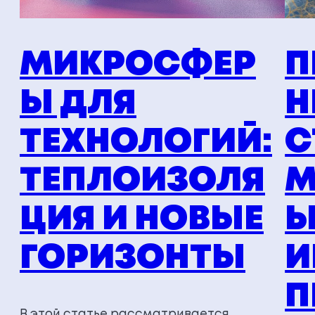
МИКРОСФЕР
П
Ы ДЛЯ
Н
ТЕХНОЛОГИЙ:
С
ТЕПЛОИЗОЛЯ
М
ЦИЯ И НОВЫЕ
Ы
ГОРИЗОНТЫ
И
П
В этой статье рассматривается