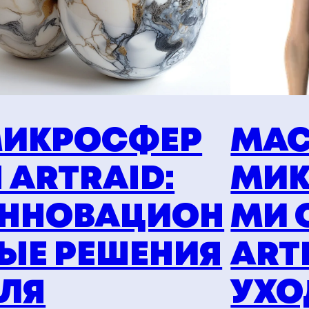
ИКРОСФЕР
МАС
 ARTRAID:
МИК
ННОВАЦИОН
МИ 
ЫЕ РЕШЕНИЯ
ART
ЛЯ
УХО