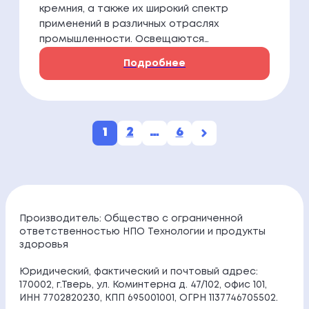
кремния, а также их широкий спектр
применений в различных отраслях
промышленности. Освещаются…
Подробнее
П
1
2
…
6
А
Г
И
Производитель: Общество с ограниченной
ответственностью НПО Технологии и продукты
Н
здоровья
А
Юридический, фактический и почтовый адрес:
170002, г.Тверь, ул. Коминтерна д. 47/102, офис 101,
Ц
ИНН 7702820230, КПП 695001001, ОГРН 1137746705502.