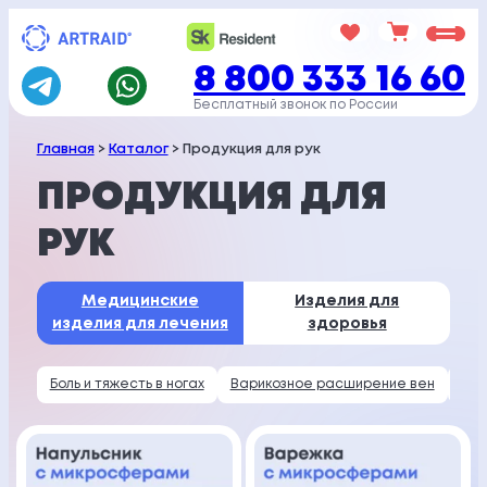
Перейти
к
8 800 333 16 60
содержимому
Бесплатный звонок по России
Главная
>
Каталог
> Продукция для рук
ПРОДУКЦИЯ ДЛЯ
РУК
Медицинские
Изделия для
изделия
для лечения
здоровья
Боль и тяжесть в ногах
Варикозное расширение вен
Гол