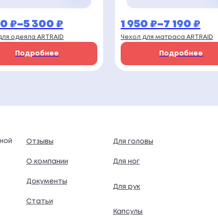
00
₽
–
5 300
₽
1 950
₽
–
7 190
₽
пазон
Диапазон
для одеяла ARTRAID
Чехол для матраса ARTRAID
:
цен:
Подробнее
Подробнее
1
 ₽
950 ₽
–
7
 ₽
190 ₽
ной
Отзывы
Для головы
О компании
Для ног
Документы
Для рук
.
Статьи
Капсулы