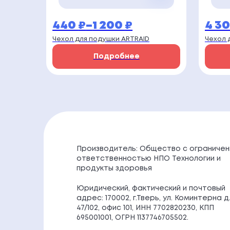
440
₽
–
1 200
₽
4 3
Диапазон
Диа
Чехол для подушки ARTRAID
Чехол 
цен:
цен
Подробнее
440 ₽
4
–
300
1
–
200 ₽
5
300
Производитель: Общество с ограничен
ответственностью НПО Технологии и
продукты здоровья
Юридический, фактический и почтовый
адрес: 170002, г.Тверь, ул. Коминтерна д
47/102, офис 101, ИНН 7702820230, КПП
695001001, ОГРН 1137746705502.