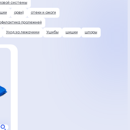
ловой системы
ишки
орви)
отеки и ожоги
офилактика пролежней
Уход за лежачими
Ушибы
шишки
шпоры