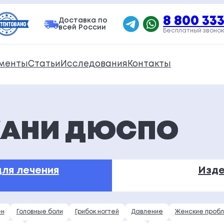
8 800 333
Доставка по
всей России
Бесплатный звонок
менты
Статьи
Исследования
Контакты
КАНИ ДЮСПО
ля лечения
Изде
ен
Головные боли
Грибок ногтей
Давление
Женские проб