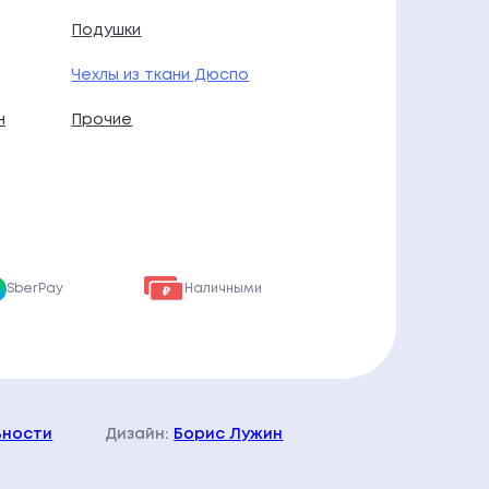
Подушки
Чехлы из ткани Дюспо
н
Прочие
SberPay
Наличными
ьности
Дизайн:
Борис Лужин