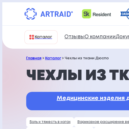
Перейти
к
содержимому
Отзывы
О компании
Доку
Каталог
Главная
>
Каталог
> Чехлы из ткани Дюспо
ЧЕХЛЫ ИЗ Т
Медицинские изделия
д
Боль и тяжесть в ногах
Варикозное расширение в