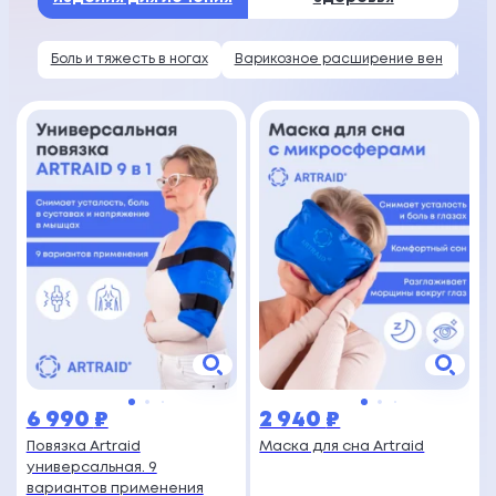
Боль и тяжесть в ногах
Варикозное расширение вен
Гол
6 990
₽
2 940
₽
Повязка Artraid
Маска для сна Artraid
универсальная. 9
вариантов применения