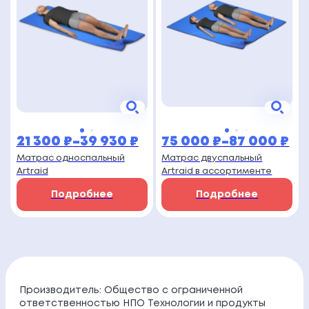
21 300
₽
–
39 930
₽
75 000
₽
–
87 000
₽
Диапазон
Диапазон
Матрас односпальный
Матрас двуспальный
цен:
цен:
Artraid
Artraid в ассортименте
21
75
Подробнее
Подробнее
300 ₽
000 ₽
–
–
39
87
930 ₽
000 ₽
Производитель: Общество с ограниченной
ответственностью НПО Технологии и продукты