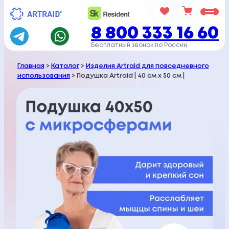
Перейти
к
8 800 333 16 60
содержимому
Бесплатный звонок по России
Главная
>
Каталог
>
Изделия Artraid для повседневного
использования
> Подушка Artraid | 40 см х 50 см |