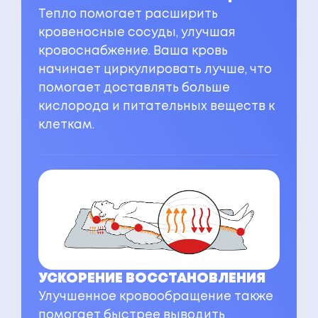
Тепло помогает расширить
кровеносные сосуды, улучшая
кровоснабжение. Ваша кровь
начинает циркулировать лучше, что
помогает доставлять больше
кислорода и питательных веществ к
клеткам.
УСКОРЕНИЕ ВОССТАНОВЛЕНИЯ
Улучшенное кровообращение также
помогает быстрее выводить