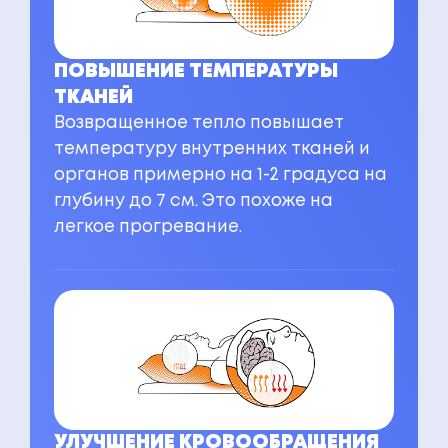
ПОВЫШЕНИЕ ТЕМПЕРАТУРЫ
ТКАНЕЙ
Возвращенное тепло повышает
температуру внутренних тканей и
органов примерно на 1-2 градуса на
глубину до 7 см. Это похоже на
легкое прогревание.
УЛУЧШЕНИЕ КРОВООБРАЩЕНИЯ