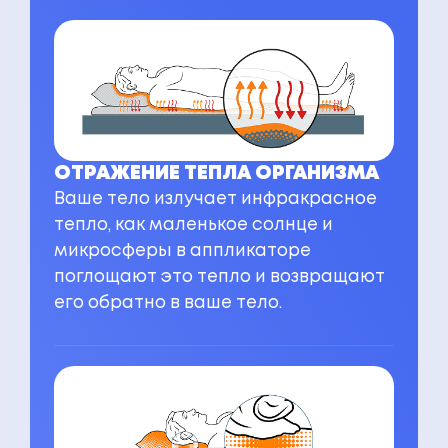
ОТРАЖЕНИЕ ТЕПЛА ОРГАНИЗМА
Ваше тело излучает инфракрасное
тепло, как маленькое солнце и
микросферы в аппликаторе
поглощают это тепло и возвращают
его обратно в ваше тело.