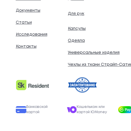
Документы
Для рук
.
Статьи
Капсулы
Исследования
Одеяла
Контакты
Универсальные изделия
Чехлы из ткани Страйп-Сати
Банковской
Кошельком или
картой
картой ЮMoney