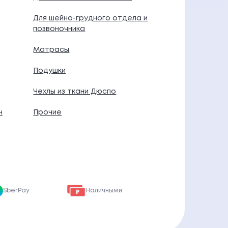
Для шейно-грудного отдела и
позвоночника
Матрасы
Подушки
Чехлы из ткани Дюспо
н
Прочие
SberPay
Наличными