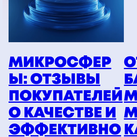
МИКРОСФЕР
О
Ы: ОТЗЫВЫ
Б
ПОКУПАТЕЛЕЙ
М
О КАЧЕСТВЕ И
М
ЭФФЕКТИВНО
К