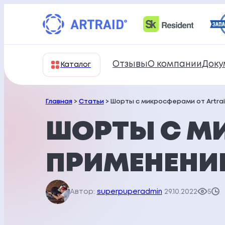
Перейти
к
содержимому
Отзывы
О компании
Доку
Каталог
Главная
>
Статьи
> Шорты с микросферами от Artra
ШОРТЫ С М
ПРИМЕНЕНИЕ
Автор:
superpuperadmin
29.10.2022
5