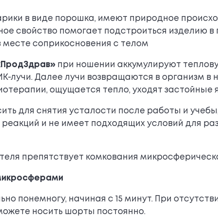
рики в виде порошка, имеют природное происх
нное свойство помогает подстроиться изделию в
в месте соприкосновения с телом
хПродЗдрав»
при ношении аккумулируют теплову
К-лучи. Далее лучи возвращаются в организм в 
иотерапии, ощущается тепло, уходят застойные 
ть для снятия усталости после работы и учебы
 реакций и не имеет подходящих условий для ра
теля препятствует комкования микросферическ
 микросферами
ьно понемногу, начиная с 15 минут. При отсутст
можете носить шорты постоянно.