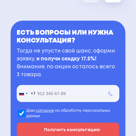
ЕСТЬ ВОПРОСЫ ИЛИ НУЖНА
КОНСУЛЬТАЦИЯ?
Тогда не упусти свой шанс, оформи
заявку,
и получи скидку 17.5%!
Внимание, по акции осталось всего
3 товара.
+7
+7
Russia
Russia
+7
+7
Даю
согласие
на обработку персональных
данных
Получить консультацию