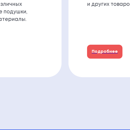
азличных
и других товаро
е подушки,
атериалы.
Подробнее