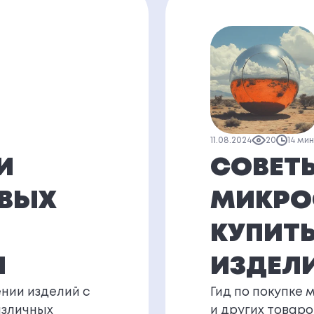
11.08.2024
20
14 ми
И
СОВЕТ
ОВЫХ
МИКРО
КУПИТЬ
И
ИЗДЕЛ
нии изделий с
Гид по покупке 
азличных
и других товаро