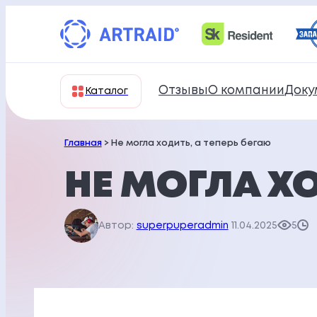
Перейти
к
содержимому
Отзывы
О компании
Доку
Каталог
Главная
> Не могла ходить, а теперь бегаю
НЕ МОГЛА ХО
Автор:
superpuperadmin
11.04.2025
5