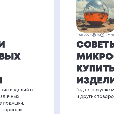
11.08.2024
20
14 ми
И
СОВЕТ
ОВЫХ
МИКРО
КУПИТЬ
И
ИЗДЕЛ
нии изделий с
Гид по покупке 
азличных
и других товаро
е подушки,
атериалы.