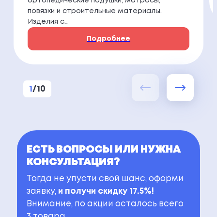
ортопедические подушки, матрасы,
повязки и строительные материалы.
Изделия с…
Подробнее
1
/
10
ЕСТЬ ВОПРОСЫ ИЛИ НУЖНА
КОНСУЛЬТАЦИЯ?
Тогда не упусти свой шанс, оформи
заявку,
и получи скидку 17.5%!
Внимание, по акции осталось всего
3 товара.