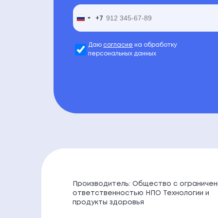
+7
+7
Russia
Russia
+7
+7
Даю
согласие
на обработку
персональных данных
Производитель: Общество с ограничен
ответственностью НПО Технологии и
продукты здоровья