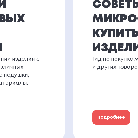
И
СОВЕТ
ОВЫХ
МИКРО
КУПИТЬ
И
ИЗДЕЛ
нии изделий с
Гид по покупке 
азличных
и других товаро
е подушки,
атериалы.
Подробнее