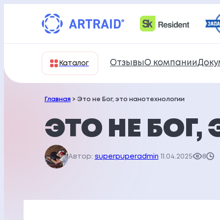
Перейти
к
содержимому
Отзывы
О компании
Доку
Каталог
Главная
> Это не Бог, это нанотехнологии
ЭТО НЕ БОГ
Автор:
superpuperadmin
11.04.2025
8