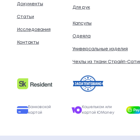
Документы
Для рук
.
Статьи
Капсулы
Исследования
Одеяла
Контакты
Универсальные изделия
Чехлы из ткани Страйп-Сати
Банковской
Кошельком или
картой
картой ЮMoney