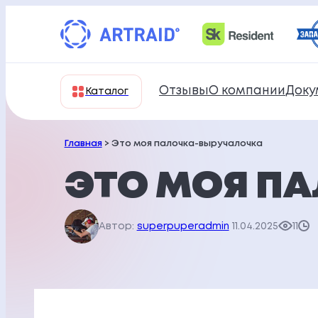
Перейти
к
содержимому
Отзывы
О компании
Доку
Каталог
Главная
> Это моя палочка-выручалочка
ЭТО МОЯ П
Автор:
superpuperadmin
11.04.2025
11