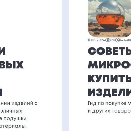
11.08.2024
20
14 ми
И
СОВЕТ
ОВЫХ
МИКРО
КУПИТЬ
И
ИЗДЕЛ
нии изделий с
Гид по покупке 
азличных
и других товаро
е подушки,
атериалы.