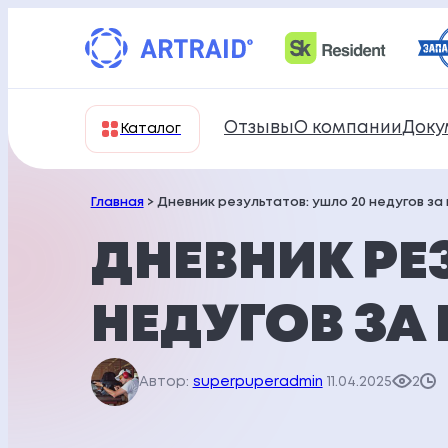
Перейти
к
содержимому
Отзывы
О компании
Доку
Каталог
Главная
> Дневник результатов: ушло 20 недугов за
ДНЕВНИК РЕ
НЕДУГОВ ЗА
Автор:
superpuperadmin
11.04.2025
2