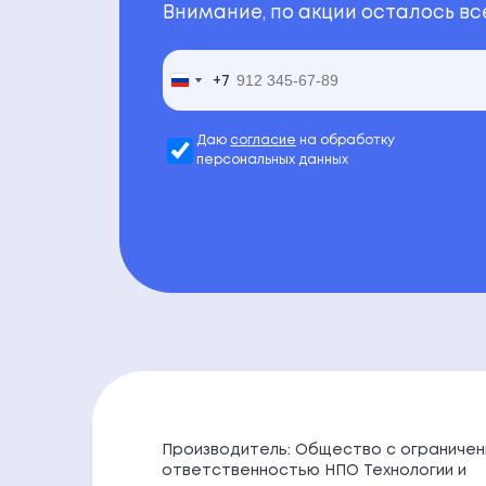
Внимание, по акции осталось все
+7
+7
Russia
Russia
+7
+7
Даю
согласие
на обработку
персональных данных
Производитель: Общество с ограничен
ответственностью НПО Технологии и