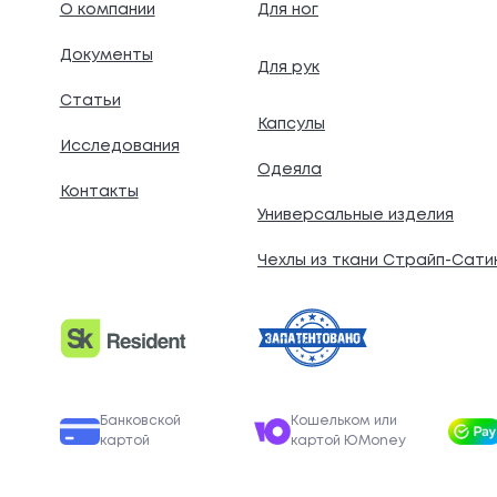
О компании
Для ног
Документы
Для рук
.
Статьи
Капсулы
Исследования
Одеяла
Контакты
Универсальные изделия
Чехлы из ткани Страйп-Сати
Банковской
Кошельком или
картой
картой ЮMoney