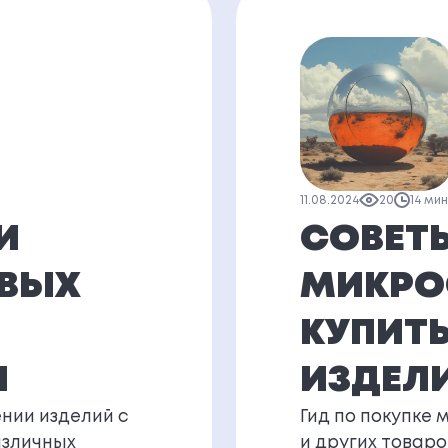
11.08.2024
20
14 ми
И
СОВЕТ
ОВЫХ
МИКРО
КУПИТЬ
И
ИЗДЕЛ
нии изделий с
Гид по покупке 
азличных
и других товаро