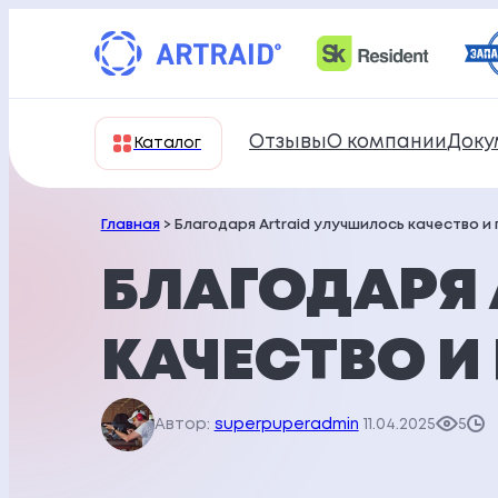
Перейти
к
содержимому
Отзывы
О компании
Доку
Каталог
Главная
> Благодаря Artraid улучшилось качество 
БЛАГОДАРЯ 
КАЧЕСТВО 
Автор:
superpuperadmin
11.04.2025
5