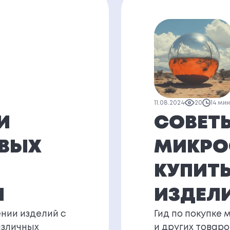
11.08.2024
20
14 ми
И
СОВЕТ
ОВЫХ
МИКРО
КУПИТЬ
И
ИЗДЕЛ
нии изделий с
Гид по покупке 
азличных
и других товаро