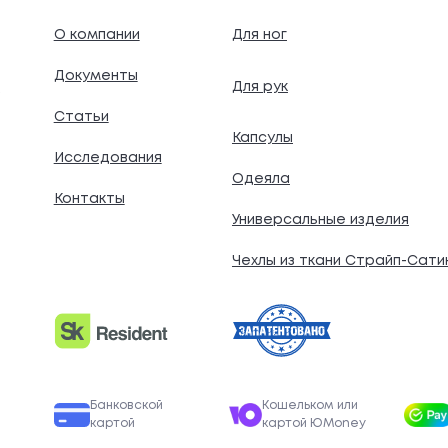
О компании
Для ног
Документы
Для рук
.
Статьи
Капсулы
Исследования
Одеяла
Контакты
Универсальные изделия
Чехлы из ткани Страйп-Сати
Банковской
Кошельком или
картой
картой ЮMoney