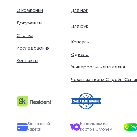
О компании
Для ног
Документы
Для рук
.
Статьи
Капсулы
Исследования
Одеяла
Контакты
Универсальные изделия
Чехлы из ткани Страйп-Сати
Банковской
Кошельком или
картой
картой ЮMoney