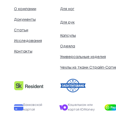
О компании
Для ног
Документы
Для рук
.
Статьи
Капсулы
Исследования
Одеяла
Контакты
Универсальные изделия
Чехлы из ткани Страйп-Сати
Банковской
Кошельком или
картой
картой ЮMoney