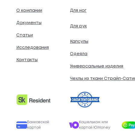
О компании
Для ног
Документы
Для рук
.
Статьи
Капсулы
Исследования
Одеяла
Контакты
Универсальные изделия
Чехлы из ткани Страйп-Сати
Банковской
Кошельком или
картой
картой ЮMoney