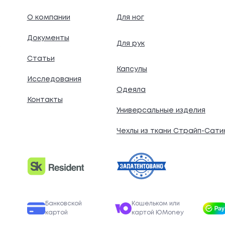
О компании
Для ног
Документы
Для рук
.
Статьи
Капсулы
Исследования
Одеяла
Контакты
Универсальные изделия
Чехлы из ткани Страйп-Сати
Банковской
Кошельком или
картой
картой ЮMoney