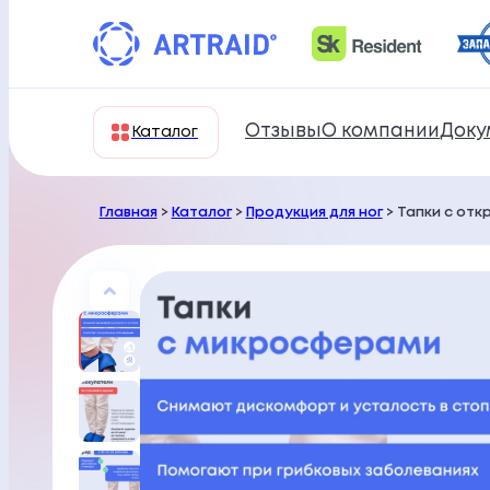
Перейти
к
содержимому
Отзывы
О компании
Доку
Каталог
Главная
>
Каталог
>
Продукция для ног
> Тапки с отк