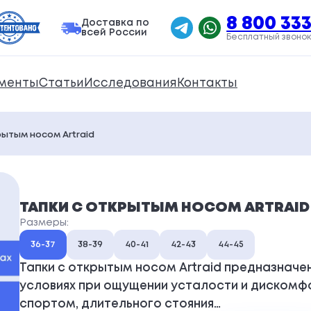
8 800 333
Доставка по
всей России
Бесплатный звонок
менты
Статьи
Исследования
Контакты
рытым носом Artraid
ТАПКИ С ОТКРЫТЫМ НОСОМ ARTRAID
Размеры:
36-37
38-39
40-41
42-43
44-45
Тапки с открытым носом Artraid предназначе
условиях при ощущении усталости и дискомфо
спортом, длительного стояния…