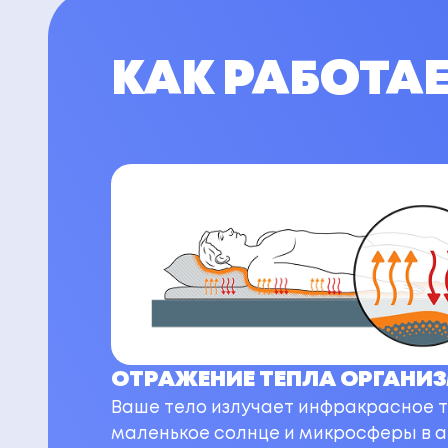
КАК РАБОТА
ОТРАЖЕНИЕ ТЕПЛА ОРГАНИ
Ваше тело излучает инфракрасное т
маленькое солнце и микросферы в 