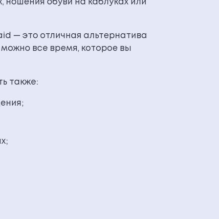
, ношения обуви на каблуках или
aid — это отличная альтернатива
 можно все время, которое вы
ть также:
ения;
х;