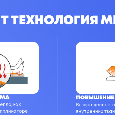
ЕТ ТЕХНОЛОГИЯ 
ЗМА
ПОВЫШЕНИЕ 
епло, как
Возвращенное т
аппликаторе
внутренних ткан