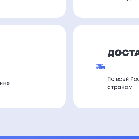
ДОСТАВ
По всей Ро
чине
странам