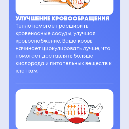
УЛУЧШЕНИЕ КРОВООБРАЩЕНИЯ
Тепло помогает расширить
кровеносные сосуды, улучшая
кровоснабжение. Ваша кровь
начинает циркулировать лучше, что
помогает доставлять больше
кислорода и питательных веществ к
клеткам.