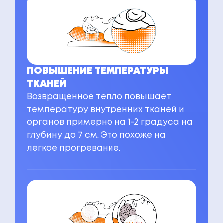
ПОВЫШЕНИЕ ТЕМПЕРАТУРЫ
ТКАНЕЙ
Возвращенное тепло повышает
температуру внутренних тканей и
органов примерно на 1-2 градуса на
глубину до 7 см. Это похоже на
легкое прогревание.