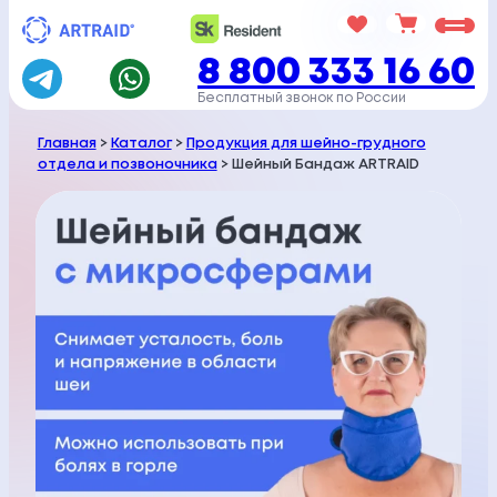
Перейти
к
8 800 333 16 60
содержимому
Бесплатный звонок по России
Главная
>
Каталог
>
Продукция для шейно-грудного
отдела и позвоночника
> Шейный Бандаж ARTRAID