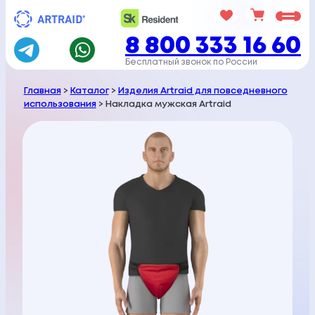
Перейти
к
8 800 333 16 60
содержимому
Бесплатный звонок по России
Главная
>
Каталог
>
Изделия Artraid для повседневного
использования
> Накладка мужская Artraid