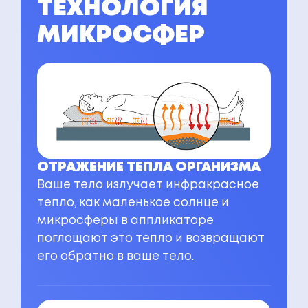
ТЕХНОЛОГИЯ
МИКРОСФЕР
ОТРАЖЕНИЕ ТЕПЛА ОРГАНИЗМА
Ваше тело излучает инфракрасное
тепло, как маленькое солнце и
микросферы в аппликаторе
поглощают это тепло и возвращают
его обратно в ваше тело.