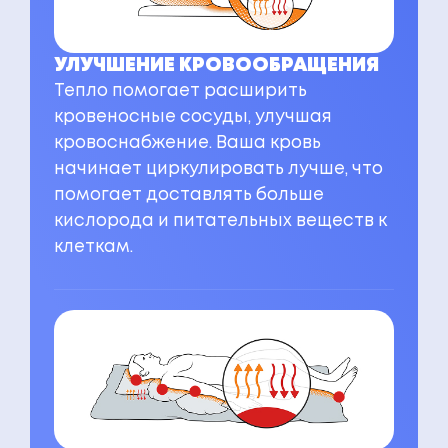
УЛУЧШЕНИЕ КРОВООБРАЩЕНИЯ
Тепло помогает расширить
кровеносные сосуды, улучшая
кровоснабжение. Ваша кровь
начинает циркулировать лучше, что
помогает доставлять больше
кислорода и питательных веществ к
клеткам.