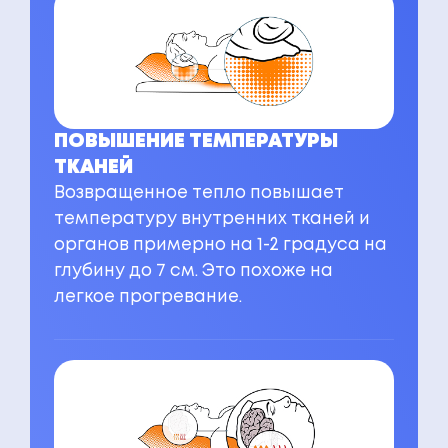
ПОВЫШЕНИЕ ТЕМПЕРАТУРЫ
ТКАНЕЙ
Возвращенное тепло повышает
температуру внутренних тканей и
органов примерно на 1-2 градуса на
глубину до 7 см. Это похоже на
легкое прогревание.