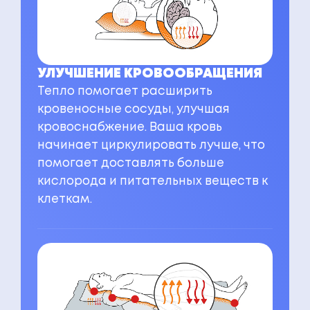
УЛУЧШЕНИЕ КРОВООБРАЩЕНИЯ
Тепло помогает расширить
кровеносные сосуды, улучшая
кровоснабжение. Ваша кровь
начинает циркулировать лучше, что
помогает доставлять больше
кислорода и питательных веществ к
клеткам.