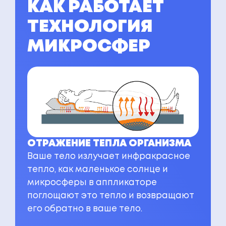
КАК РАБОТАЕТ
ТЕХНОЛОГИЯ
МИКРОСФЕР
ОТРАЖЕНИЕ ТЕПЛА ОРГАНИЗМА
Ваше тело излучает инфракрасное
тепло, как маленькое солнце и
микросферы в аппликаторе
поглощают это тепло и возвращают
его обратно в ваше тело.