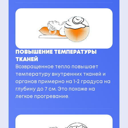
ПОВЫШЕНИЕ ТЕМПЕРАТУРЫ
ТКАНЕЙ
Возвращенное тепло повышает
температуру внутренних тканей и
органов примерно на 1-2 градуса на
глубину до 7 см. Это похоже на
легкое прогревание.