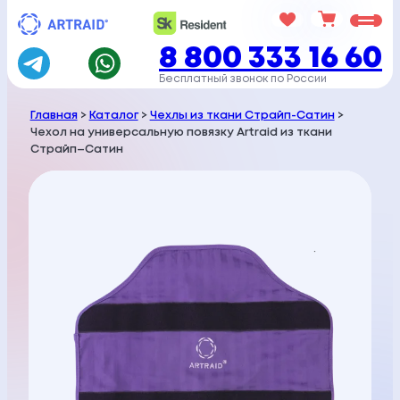
Перейти
к
8 800 333 16 60
содержимому
Бесплатный звонок по России
Главная
>
Каталог
>
Чехлы из ткани Страйп-Сатин
>
Чехол на универсальную повязку Artraid из ткани
Страйп–Сатин