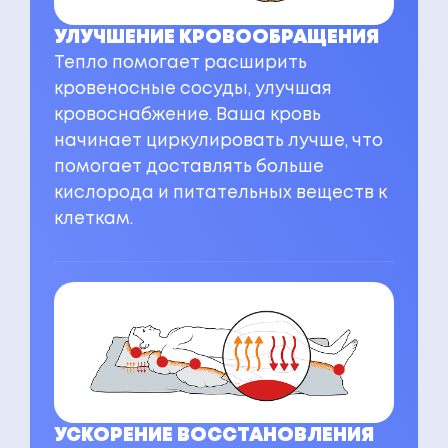
УЛУЧШЕНИЕ КРОВООБРАЩЕНИЯ
Тепло помогает расширить
кровеносные сосуды, улучшая
кровоснабжение. Ваша кровь
начинает циркулировать лучше, что
помогает доставлять больше
кислорода и питательных веществ к
клеткам.
УСКОРЕНИЕ ВОССТАНОВЛЕНИЯ