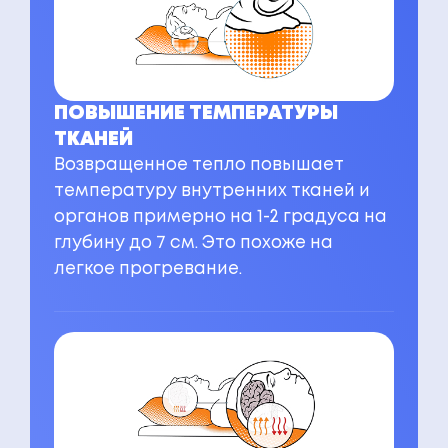
ПОВЫШЕНИЕ ТЕМПЕРАТУРЫ
ТКАНЕЙ
Возвращенное тепло повышает
температуру внутренних тканей и
органов примерно на 1-2 градуса на
глубину до 7 см. Это похоже на
легкое прогревание.