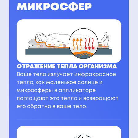
МИКРОСФЕР
ОТРАЖЕНИЕ ТЕПЛА ОРГАНИЗМА
Ваше тело излучает инфракрасное
тепло, как маленькое солнце и
микросферы в аппликаторе
поглощают это тепло и возвращают
его обратно в ваше тело.