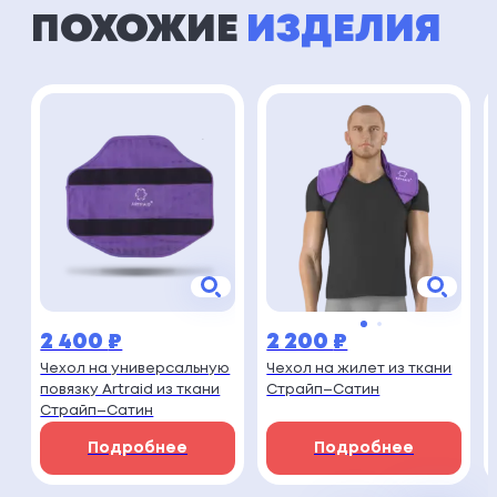
ПОХОЖИЕ
ИЗДЕЛИЯ
2 400
₽
2 200
₽
Чехол на универсальную
Чехол на жилет из ткани
повязку Artraid из ткани
Страйп–Сатин
Страйп–Сатин
Подробнее
Подробнее