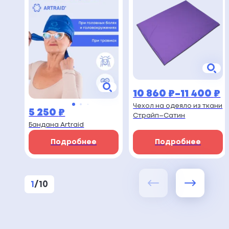
10 860
₽
–
11 400
₽
Диапазон
Чехол на одеяло из ткани
5 250
₽
цен:
Страйп–Сатин
Бандана Artraid
10
Подробнее
Подробнее
860 ₽
–
11
1
/
10
400 ₽