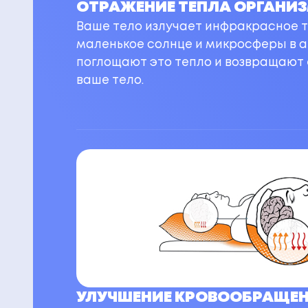
ОТРАЖЕНИЕ ТЕПЛА ОРГАНИ
Ваше тело излучает инфракрасное т
маленькое солнце и микросферы в 
поглощают это тепло и возвращают 
ваше тело.
УЛУЧШЕНИЕ КРОВООБРАЩЕ