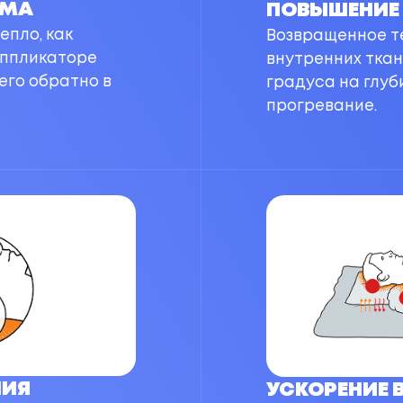
ЗМА
ПОВЫШЕНИЕ 
епло, как
Возвращенное т
аппликаторе
внутренних ткан
его обратно в
градуса на глуби
прогревание.
НИЯ
УСКОРЕНИЕ 