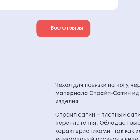
Все отзывы
Чехол для повязки на ногу, ч
материала Страйп-Сатин ид
изделия .
Страйп сатин – плотный сатин
переплетения . Обладает вы
характеристиками , так как 
жаккардовый рисунок в виде