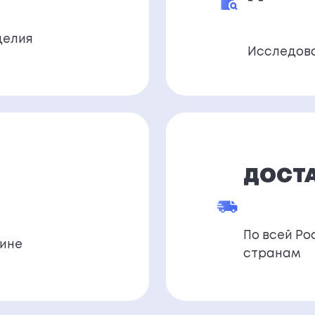
делия
Исследова
ДОСТАВ
По всей Ро
чине
странам