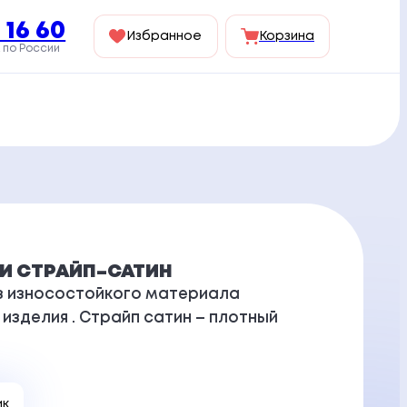
 16 60
Избранное
Корзина
 по России
НИ СТРАЙП–САТИН
 из износостойкого материала
изделия . Страйп сатин – плотный
ик