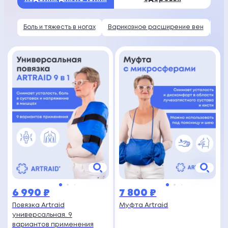
Боль и тяжесть в ногах
Варикозное расширение вен
Гол
6 990
₽
7 800
₽
Повязка Artraid
Муфта Artraid
универсальная. 9
вариантов применения