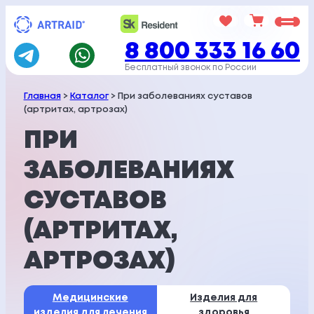
Перейти
к
8 800 333 16 60
содержимому
Бесплатный звонок по России
Главная
>
Каталог
> При заболеваниях суставов
(артритах, артрозах)
ПРИ
ЗАБОЛЕВАНИЯХ
СУСТАВОВ
(АРТРИТАХ,
АРТРОЗАХ)
Медицинские
Изделия для
изделия
для лечения
здоровья