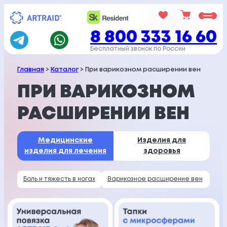
Перейти
к
8 800 333 16 60
содержимому
Бесплатный звонок по России
Главная
>
Каталог
> При варикозном расширении вен
ПРИ ВАРИКОЗНОМ
РАСШИРЕНИИ ВЕН
Медицинские
Изделия для
изделия
для лечения
здоровья
Боль и тяжесть в ногах
Варикозное расширение вен
Гол