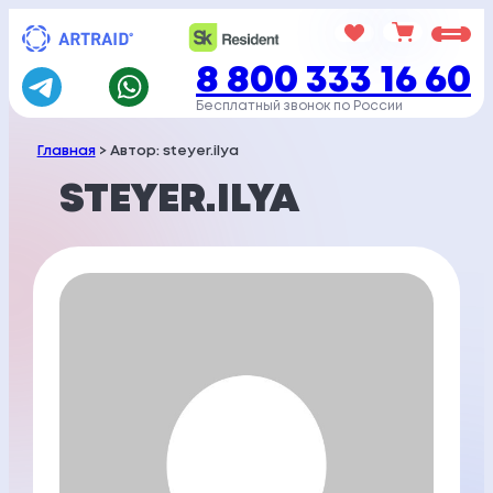
Перейти
к
8 800 333 16 60
содержимому
Бесплатный звонок по России
Главная
> Автор: steyer.ilya
STEYER.ILYA